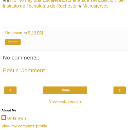
via
No, no hay una Escalera Escheriana en el Edificio 7 del
Instituto de Tecnología de Rochester
//
Microsiervos
Unknown
at
5:13 PM
Share
No comments:
Post a Comment
‹
›
Home
View web version
About Me
Unknown
View my complete profile